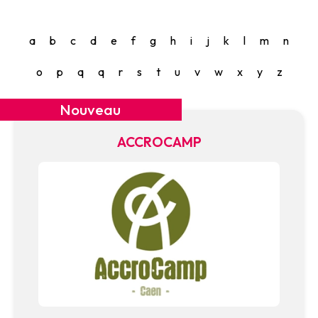
a
b
c
d
e
f
g
h
i
j
k
l
m
n
o
p
q
q
r
s
t
u
v
w
x
y
z
Nouveau
ACCROCAMP