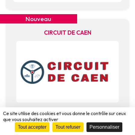
Nouveau
CIRCUIT DE CAEN
Incontournable en Normandie, le Circuit de Caen
Ce site utilise des cookies et vous donne le contrôle sur ceux
vous ouvre ses portes toute l'année pour une
que vous souhaitez activer
immersion totale dans le sport automobile.
Tout accepter
Tout refuser
Personnaliser
Préparez-vous à un moment riche en vitesse,