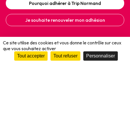
Pourquoi adhérer à Trip Normand
Je souhaite renouveler mon adhésion
PUY DU FOU
Route Départementale D27 Les Epesses 85590
Ce site utilise des cookies et vous donne le contrôle sur ceux
que vous souhaitez activer
DÉCOUVREZ
Tout accepter
Tout refuser
Personnaliser
NOS BROCHURES
Je réserve mes billets
Réservez vos
billets
sur notre site !