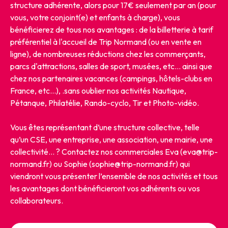
structure adhérente, alors pour 17€ seulement par an (pour
vous, votre conjoint(e) et enfants à charge), vous
bénéficierez de tous nos avantages : de la billetterie à tarif
préférentiel à l'accueil de Trip Normand (ou en vente en
ligne), de nombreuses réductions chez les commerçants,
parcs d'attractions, salles de sport, musées, etc… ainsi que
DISNEYLAND PARIS
chez nos partenaires vacances (campings, hôtels-clubs en
France, etc…), .sans oublier nos activités Nautique,
Chessy / Marne-la-Vallée 77700
Pétanque, Philatélie, Rando-cyclo, Tir et Photo-vidéo.
Vous êtes représentant d’une structure collective, telle
Je réserve mes billets
qu’un CSE, une entreprise, une association, une mairie, une
collectivité... ? Contactez nos commerciales Eva (eva@trip-
normand.fr) ou Sophie (sophie@trip-normand.fr) qui
viendront vous présenter l’ensemble de nos activités et tous
les avantages dont bénéficieront vos adhérents ou vos
Réservez vos
billets
sur notre site !
collaborateurs.