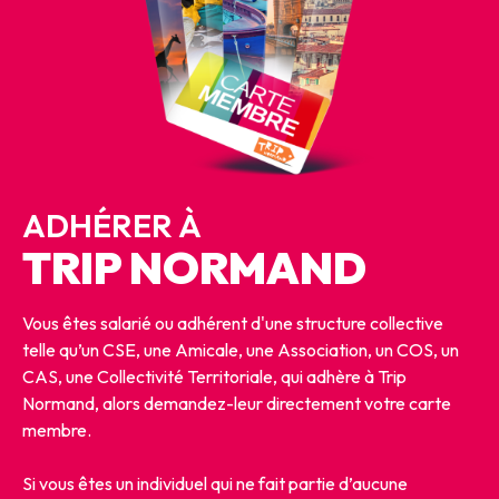
FUTUROSCOPE
ADHÉRER À
Av. René Monory Chasseneuil-du-Poitou 86360
TRIP NORMAND
Vous êtes salarié ou adhérent d'une structure collective
Je réserve mes billets
telle qu’un CSE, une Amicale, une Association, un COS, un
CAS, une Collectivité Territoriale, qui adhère à Trip
Normand, alors demandez-leur directement votre carte
membre.
Réservez vos
billets
sur notre site !
Si vous êtes un individuel qui ne fait partie d’aucune