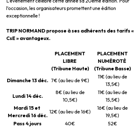
L’événement célèbre cette année sa 20ème édition. Pour
l’occasion, les organisateurs promettent une édition
exceptionnelle !
TRIP NORMAND propose à ses adhérents des tarifs «
CsE » avantageux.
PLACEMENT
PLACEMENT
LIBRE
NUMÉROTÉ
(Tribune Haute)
(Tribune Basse)
11€ (au lieu de
Dimanche 13 déc.
7€ (au lieu de 9€)
13,5€)
8€ (au lieu de
11€ (au lieu de
Lundi 14 déc.
10,5€)
15,5€)
Mardi 15 et
16€ (au lieu de
12€ (au lieu de 16€)
Mercredi 16 déc.
19,5€)
Pass 4 jours
40€
52€