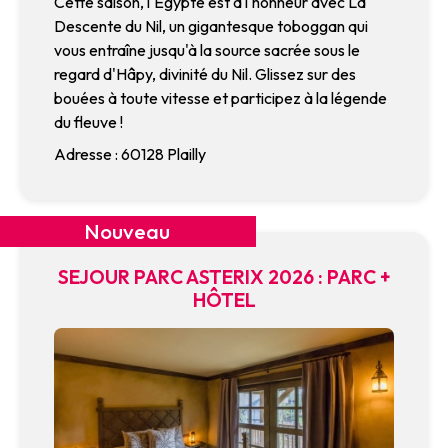
Cette saison, l'Égypte est à l'honneur avec La
Descente du Nil, un gigantesque toboggan qui
vous entraîne jusqu'à la source sacrée sous le
regard d'Hâpy, divinité du Nil. Glissez sur des
bouées à toute vitesse et participez à la légende
du fleuve !
Adresse : 60128 Plailly
Nouveau
SEJOUR PARC ASTERIX 2026 : PARC +
HÔTEL