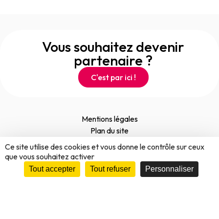
Vous souhaitez devenir
partenaire ?
C'est par ici !
Mentions légales
Plan du site
Données personnelles
Ce site utilise des cookies et vous donne le contrôle sur ceux
Nos conditions
que vous souhaitez activer
Rétractation
Tout accepter
Tout refuser
Personnaliser
S'inscrire à la newsletter