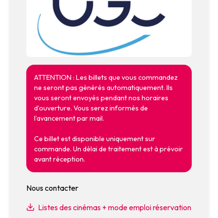
ATTENTION : Les billets que vous commandez
ne seront pas générés automatiquement. Ils
vous seront envoyés pendant nos horaires
d’ouverture. Vous serez informés de
l’avancement par mail.
Ce billet est disponible uniquement sur
commande. Un délai de traitement est à prévoir
avant réception.
Nous contacter
Listes des cinémas + mode emploi réservation