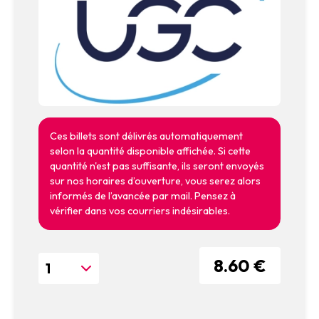
Ces billets sont délivrés automatiquement
selon la quantité disponible affichée. Si cette
quantité n'est pas suffisante, ils seront envoyés
sur nos horaires d’ouverture, vous serez alors
informés de l’avancée par mail. Pensez à
vérifier dans vos courriers indésirables.
8.60 €