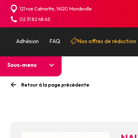
Panneau de gestion des cookies
121 rue Calmette, 14120 Mondeville
02 31 82 48 65
Adhésion
FAQ
Nos offres de réduction
Sous-menu
Retour à la page précédente
NAU