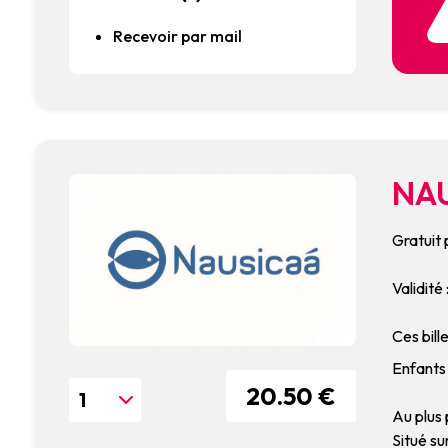
Recevoir par mail
NAU
Gratuit 
Validité
Ces bill
Enfants 
20.50 €
Au plus 
Situé s