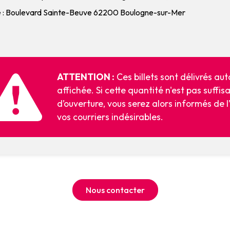
 : Boulevard Sainte-Beuve 62200 Boulogne-sur-Mer
ATTENTION :
Ces billets sont délivrés a
affichée. Si cette quantité n'est pas suffis
d’ouverture, vous serez alors informés de 
vos courriers indésirables.
Nous contacter